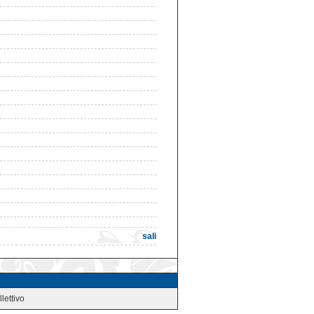
sali
llettivo