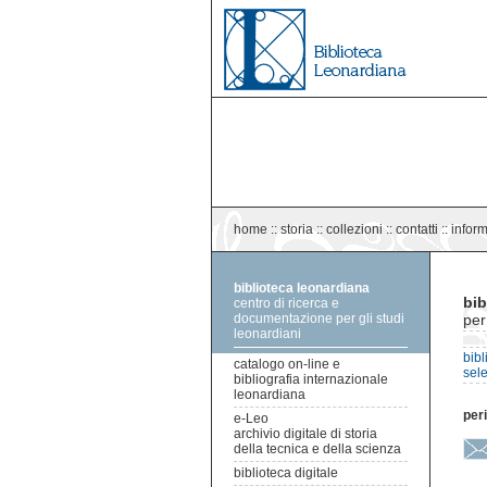
home
::
storia
::
collezioni
::
contatti
::
infor
biblioteca leonardiana
bib
centro di ricerca e
documentazione per gli studi
per
leonardiani
bib
catalogo on-line e
sele
bibliografia internazionale
leonardiana
peri
e-Leo
archivio digitale di storia
della tecnica e della scienza
biblioteca digitale