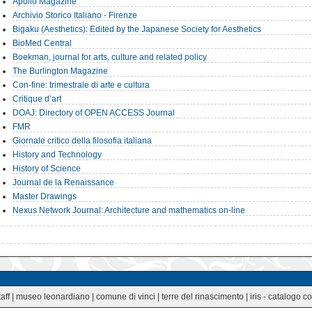
Apollo Magazine
Archivio Storico Italiano - Firenze
Bigaku (Aesthetics): Edited by the Japanese Society for Aesthetics
BioMed Central
Boekman, journal for arts, culture and related policy
The Burlington Magazine
Con-fine: trimestrale di arte e cultura
Critique d’art
DOAJ: Directory of OPEN ACCESS Journal
FMR
Giornale critico della filosofia italiana
History and Technology
History of Science
Journal de la Renaissance
Master Drawings
Nexus Network Journal: Architecture and mathematics on-line
taff
|
museo leonardiano
|
comune di vinci
|
terre del rinascimento
|
iris - catalogo co