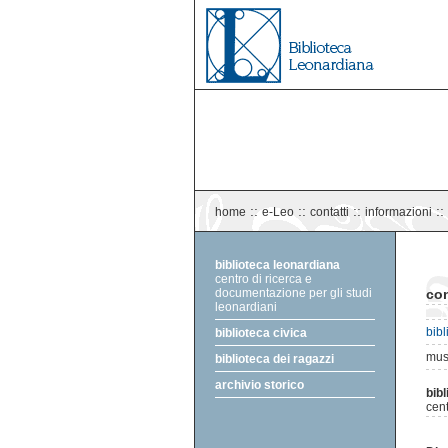
::
::
::
::
home
e-Leo
contatti
informazioni
biblioteca leonardiana
centro di ricerca e
documentazione per gli studi
con
leonardiani
bib
biblioteca civica
muse
biblioteca dei ragazzi
archivio storico
bib
cent