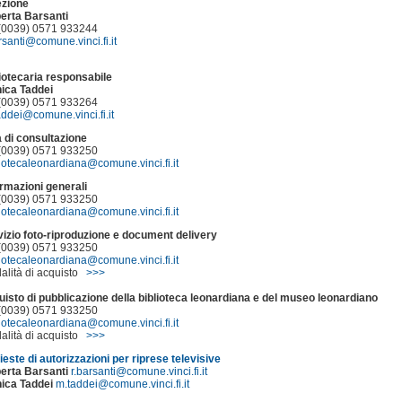
ezione
erta Barsanti
. (0039) 0571 933244
rsanti@comune.vinci.fi.it
liotecaria responsabile
ica Taddei
. (0039) 0571 933264
addei@comune.vinci.fi.it
a di consultazione
. (0039) 0571 933250
liotecaleonardiana@comune.vinci.fi.it
ormazioni generali
. (0039) 0571 933250
liotecaleonardiana@comune.vinci.fi.it
vizio foto-riproduzione e document delivery
. (0039) 0571 933250
liotecaleonardiana@comune.vinci.fi.it
alità di acquisto
>>>
uisto di pubblicazione della biblioteca leonardiana e del museo leonardiano
. (0039) 0571 933250
liotecaleonardiana@comune.vinci.fi.it
alità di acquisto
>>>
ieste di autorizzazioni per riprese televisive
erta Barsanti
r.barsanti@comune.vinci.fi.it
ica Taddei
m.taddei@comune.vinci.fi.it