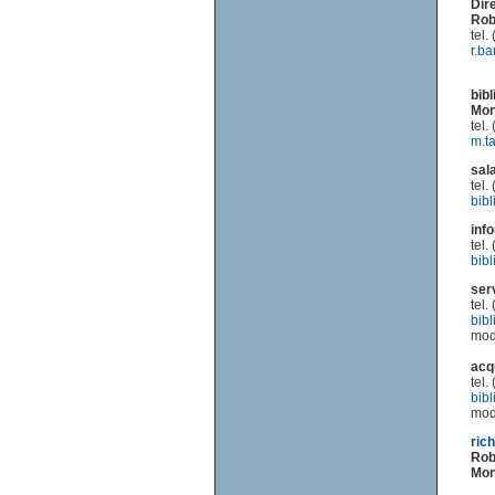
Dir
Rob
tel
r.ba
bib
Mon
tel
m.t
sal
tel
bib
inf
tel
bib
ser
tel
bib
mod
acq
tel
bib
mod
rich
Rob
Mon