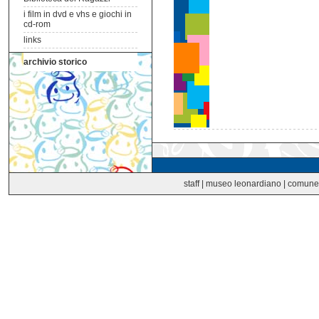
i film in dvd e vhs e giochi in
cd-rom
links
archivio storico
staff
|
museo leonardiano
|
comune 