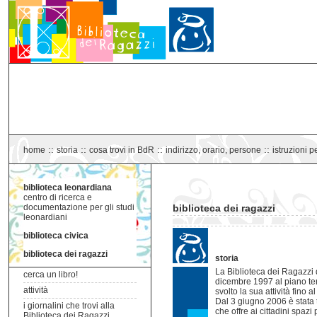
::
::
::
::
home
storia
cosa trovi in BdR
indirizzo, orario, persone
istruzioni p
biblioteca leonardiana
centro di ricerca e
documentazione per gli studi
biblioteca dei ragazzi
leonardiani
biblioteca civica
biblioteca dei ragazzi
storia
La Biblioteca dei Ragazzi 
cerca un libro!
dicembre 1997 al piano terr
attività
svolto la sua attività fino a
Dal 3 giugno 2006 è stata t
i giornalini che trovi alla
che offre ai cittadini spazi
Biblioteca dei Ragazzi