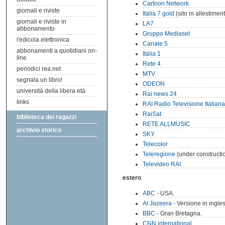
Cartoon Network
giornali e riviste
Italia 7 gold
(sito in allestimen
giornali e riviste in
LA7
abbonamento
Gruppo Mediaset
l'edicola elettronica
Canale 5
abbonamenti a quotidiani on-
Italia 1
line
Rete 4
periodici rea.net
MTV
segnala un libro!
ODEON
università della libera età
Rai news 24
links
RAI Radio Televisione Italiana
RaiSat
biblioteca dei ragazzi
RETE ALLMUSIC
archivio storico
SKY
Telecolor
Teleregione
(under constructi
Televideo RAI
estero
ABC
- USA.
Al Jazeera
- Versione in ingles
BBC
- Gran Bretagna.
CNN international