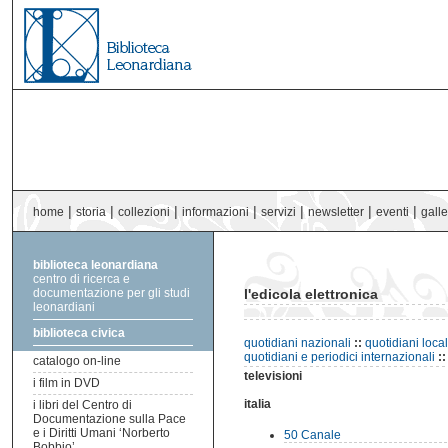
|
|
|
|
|
|
|
home
storia
collezioni
informazioni
servizi
newsletter
eventi
galle
biblioteca leonardiana
centro di ricerca e
documentazione per gli studi
l'edicola elettronica
leonardiani
biblioteca civica
quotidiani nazionali
::
quotidiani local
quotidiani e periodici internazionali
:
catalogo on-line
televisioni
i film in DVD
italia
i libri del Centro di
Documentazione sulla Pace
e i Diritti Umani ‘Norberto
50 Canale
Bobbio’